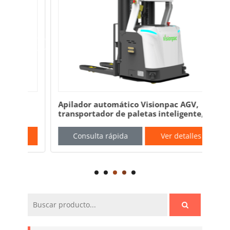
Apilador automático Visionpac AGV,
Car
transportador de paletas inteligente,
int
transpaleta automática
Consulta rápida
Ver detalles