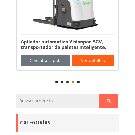
Apilador automático Visionpac AGV,
Car
transportador de paletas inteligente,
int
transpaleta automática
Consulta rápida
Ver detalles
CATEGORÍAS