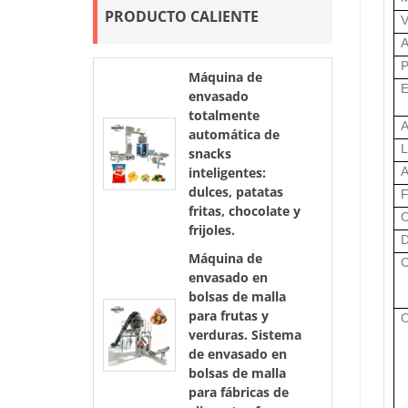
PRODUCTO CALIENTE
V
A
P
Máquina de
E
envasado
totalmente
A
automática de
L
snacks
A
inteligentes:
dulces, patatas
F
fritas, chocolate y
C
frijoles.
D
Máquina de
C
envasado en
bolsas de malla
para frutas y
O
verduras. Sistema
de envasado en
bolsas de malla
para fábricas de