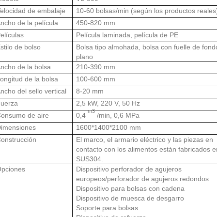
elocidad de embalaje
10-60 bolsas/min (según los productos reales
ncho de la película
450-820 mm
elículas
Película laminada, película de PE
stilo de bolso
Bolsa tipo almohada, bolsa con fuelle de fond
plano
ncho de la bolsa
210-390 mm
ongitud de la bolsa
100-600 mm
ncho del sello vertical
8-20 mm
uerza
2,5 kW, 220 V, 50 Hz
m3
onsumo de aire
0,4
/min, 0,6 MPa
imensiones
1600*1400*2100 mm
onstrucción
El marco, el armario eléctrico y las piezas en
contacto con los alimentos están fabricados e
SUS304.
pciones
Dispositivo perforador de agujeros
europeos/perforador de agujeros redondos
Dispositivo para bolsas con cadena
Dispositivo de muesca de desgarro
Soporte para bolsas