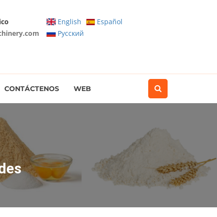
ico
English
Español
chinery.com
Pусский
CONTÁCTENOS
WEB
des