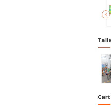
Tall
Cert