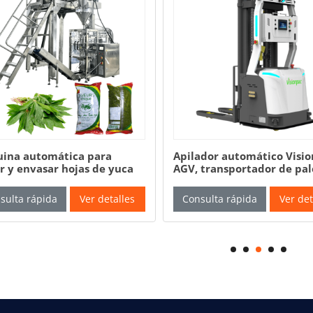
ador automático Visionpac
Carretilla elevadora robót
 transportador de paletas
AGV inteligente no tripul
igente, transpaleta
Visionpac
mática
sulta rápida
Ver detalles
Consulta rápida
Ver det