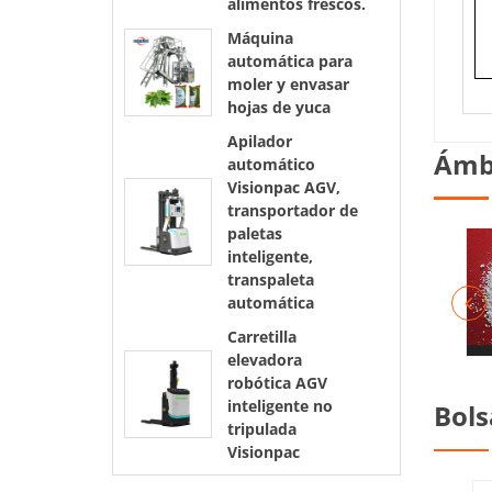
alimentos frescos.
Máquina
automática para
moler y envasar
hojas de yuca
Apilador
Ámbi
automático
Visionpac AGV,
transportador de
paletas
inteligente,
transpaleta
automática
Carretilla
elevadora
robótica AGV
inteligente no
Bols
tripulada
Visionpac